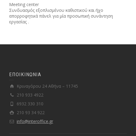
Meeting center
Συνδυασμός εξοπλισμένου καθιστικού και ήχο
απορροφητικά πάνελ για μία προσωπική συνάντηση
εργασίας .
ΕΠΟΙΚΙΝΩΝΙΑ
Κριναγόρου 24 Αθήνα – 11745
210 933 4922
6932 330 310
210 93 34 922
info@interoffice.gr