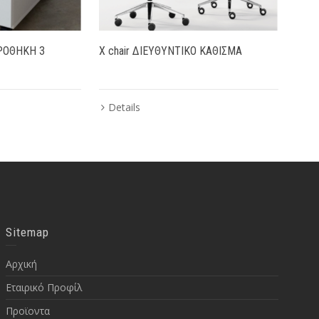
ΡΟΘΗΚΗ 3
X chair ΔΙΕΥΘΥΝΤΙΚΟ ΚΑΘΙΣΜΑ
SILV
Details
De
Sitemap
Αρχική
Εταιρικό Προφίλ
Προϊοντα