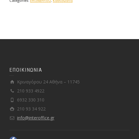
Categories:
Eπισκέπτου
,
Kαθίσματα
ΕΠΟΙΚΙΝΩΝΙΑ
Κριναγόρου 24 Αθήνα – 11745
210 933 4922
6932 330 310
210 93 34 922
info@interoffice.gr